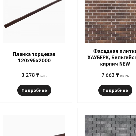
Фасадная плитк
Планка торцевая
ХАУБЕРК, Бельгийс
120х95х2000
кирпич NEW
3 278
₸
7 663
₸
шт.
кв.м.
Подробнее
Подробнее