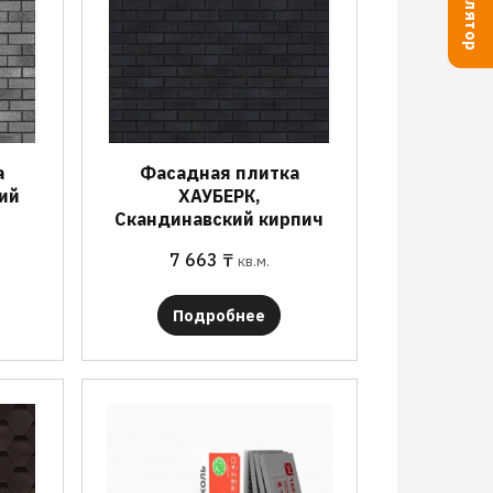
а
Фасадная плитка
ий
ХАУБЕРК,
Скандинавский кирпич
7 663
₸
кв.м.
Подробнее