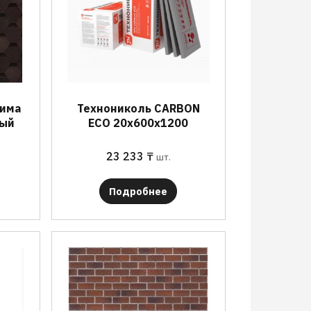
тима
Технониколь CARBON
вый
ECO 20х600х1200
23 233
₸
шт.
Подробнее