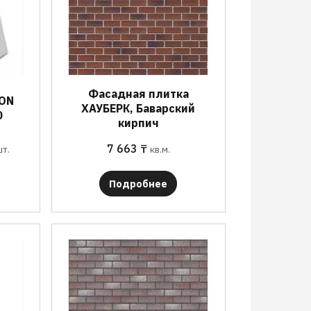
Фасадная плитка
BON
ХАУБЕРК, Баварский
0
кирпич
7 663
₸
шт.
кв.м.
Подробнее