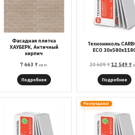
Фасадная плитка
Технониколь CAR
ХАУБЕРК, Античный
ECO 30х580х118
кирпич
7 663
₸
20 609
₸
12 549
₸
кв.м.
Подробнее
Подробнее
Распродажа!