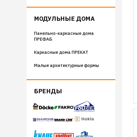
Флюгера
Адресные таблички, указатели,
МОДУЛЬНЫЕ ДОМА
декор
Панельно-каркасные дома
Козырьки на входные группы
ПРЕФАБ
Сборные мангалы
Каркасные дома ПРЕКАТ
Костровые чаши
Малые архитектурные формы
БРЕНДЫ