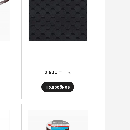
я
2 830
₸
кв.м.
Подробнее