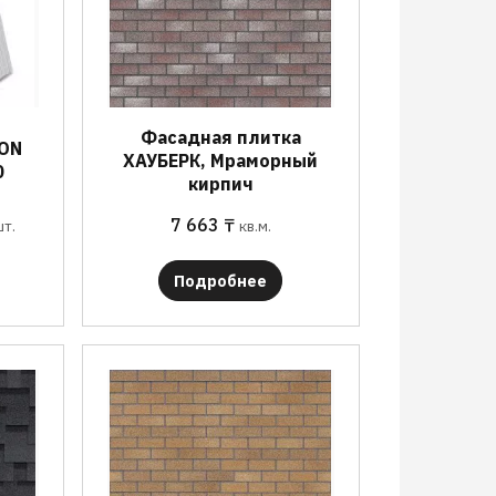
Фасадная плитка
BON
ХАУБЕРК, Мраморный
0
кирпич
7 663
₸
шт.
кв.м.
Подробнее