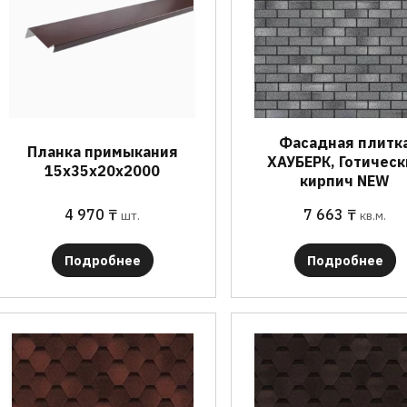
Фасадная плитк
Планка примыкания
ХАУБЕРК, Готическ
15х35х20х2000
кирпич NEW
4 970
₸
7 663
₸
шт.
кв.м.
Подробнее
Подробнее