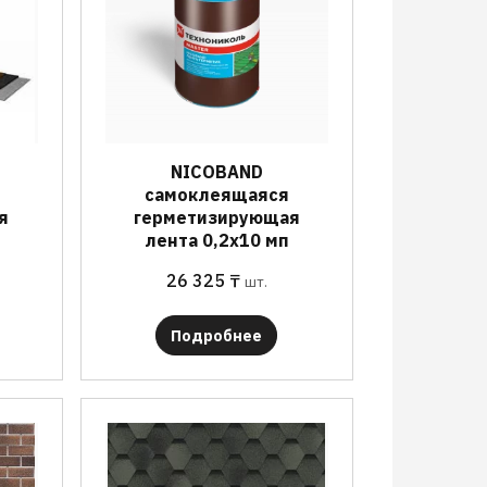
NICOBAND
самоклеящаяся
я
герметизирующая
лента 0,2х10 мп
26 325
₸
шт.
Подробнее