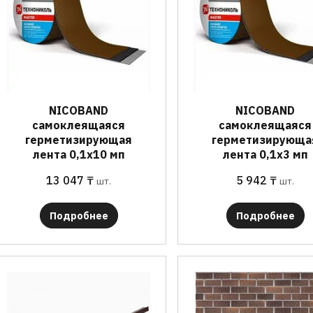
NICOBAND
NICOBAND
самоклеящаяся
самоклеящаяся
герметизирующая
герметизирующа
лента 0,1х10 мп
лента 0,1х3 мп
13 047
₸
5 942
₸
шт.
шт.
Подробнее
Подробнее