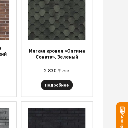
а
Мягкая кровля «Оптима
кий
Соната», Зеленый
2 830
₸
кв.м.
Подробнее
Калькулятор