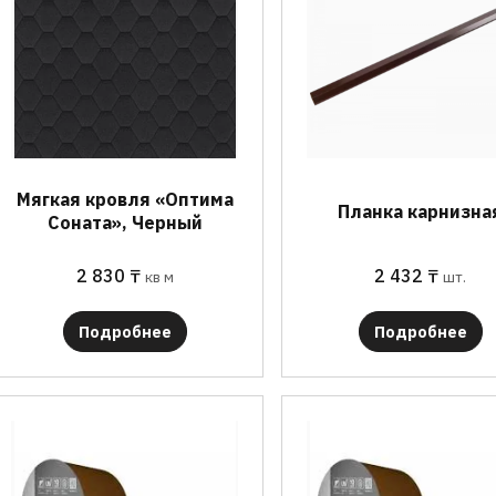
Мягкая кровля «Оптима
Планка карнизна
Соната», Черный
2 830
₸
2 432
₸
кв м
шт.
Подробнее
Подробнее