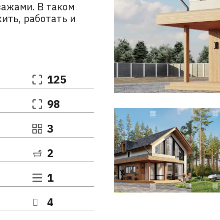
ажами. В таком
ить, работать и
125
98
3
2
1
4