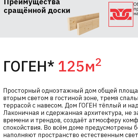
Преимущества
О
сращённой доски
п
н
2
ГОГЕН*
125м
Просторный одноэтажный дом общей площад
вторым светом в гостиной зоне, тремя спал
террасой с навесом. Дом ГОГЕН тёплый и на
Лаконичная и сдержанная архитектура, не з
времени и трендов, создаёт атмосферу комф
спокойствия. Во всём доме предусмотрены б
наполняют пространство естественным свет