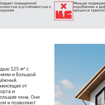
бладает повышенной
Меньше подверж
рочностью и устойчивостью к
короблению и де
агрузкам
процессе трансп
ью 125 м² с
ьнями и большой
дёжный.
ависящая от
орта и
ольшие окна. Они
ом и позволяют