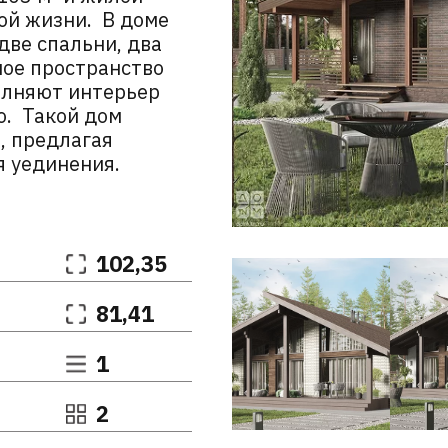
ой жизни. В доме
две спальни, два
ное пространство
олняют интерьер
о. Такой дом
, предлагая
я уединения.
102,35
81,41
1
2