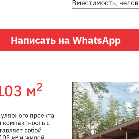
Вместимость, челов
Написать на WhatsApp
2
103 м
пулярного проекта
 компактность с
авляет собой
103 м² и жилой