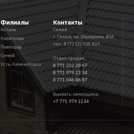
Филиалы
Контакты
Астана
Семей
г. Семей, пр. Шакарима, 40А
Караганда
тел.:
8 (7222) 550 829
Павлодар
Семей
Отдел продаж:
Усть-Каменогорск
8 771 202 28 67
8 771 979 22 34
8 771 046 86 87
Вызвать замерщика:
+7 771 979 2234