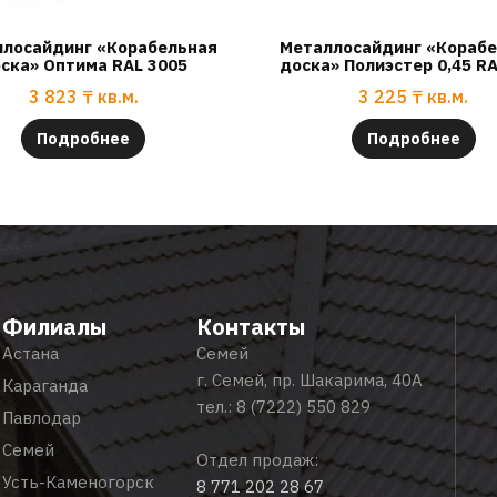
лосайдинг «Корабельная
Металлосайдинг «Кораб
ска» Оптима RAL 3005
доска» Полиэстер 0,45 R
3 823
₸
кв.м.
3 225
₸
кв.м.
Подробнее
Подробнее
Филиалы
Контакты
Астана
Семей
г. Семей, пр. Шакарима, 40А
Караганда
тел.:
8 (7222) 550 829
Павлодар
Семей
Отдел продаж:
Усть-Каменогорск
8 771 202 28 67