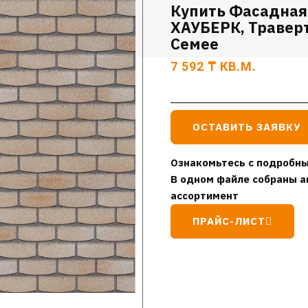
Купить Фасадная
ХАУБЕРК, Траверт
Семее
7 592
₸
КВ.М.
ОСТАВИТЬ ЗАЯВКУ
Ознакомьтесь с подробны
В одном файле собраны а
ассортимент
ПРАЙС-ЛИСТ