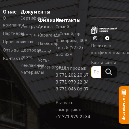
О нас
Документы
О
Сертификаты
Филиалы
Контакты
компании
Инструкции
Астана
Семей
Партнеры
г. Семей, пр.
Замерные
Караганда
Шакарима, 40А
Производство
листы
Павлодар
Политика
тел.:
8 (7222)
Отзывы
Цветовая
Семей
конфиденциальн
550 829
карта
Контакты
Усть-
Карта сайта
Рекламные
Каменогорск
Отдел продаж:
материалы
8 771 202 28 67
8 771 979 22 34
8 771 046 86 87
Калькулятор
Вызвать
замерщика:
+7 771 979 2234