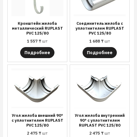
Кронштейн желоба
Соединитель желоба с
металлический RUPLAST
уплотнителем RUPLAST
PVC 125/80
PVC 125/80
1 557
₸
шт
1 688
₸
шт
Подробнее
Подробнее
Угол желоба внешний 90°
Угол желоба внутренний
с уплотнителем RUPLAST
90° с уплотнителем
PVC 125/80
RUPLAST PVC 125/80
2 475
₸
шт
2 475
₸
шт