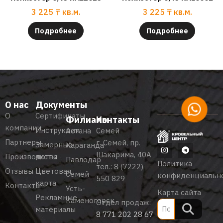
3 225
₸
кв.м.
3 225
₸
кв.м.
Подробнее
Подробнее
О нас
Документы
О
Сертификаты
Филиалы
Контакты
компании
Инструкции
Астана
Семей
Партнеры
г. Семей, пр.
Замерные
Караганда
Шакарима, 40А
Производство
листы
Павлодар
Политика
тел.:
8 (7222)
Отзывы
Цветовая
Семей
конфиденциальн
550 829
карта
Контакты
Усть-
Карта сайта
Рекламные
Каменогорск
Отдел продаж:
материалы
8 771 202 28 67