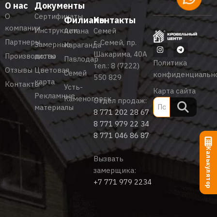
О нас
Документы
О
Сертификаты
Филиалы
Контакты
компании
Инструкции
Астана
Семей
Партнеры
г. Семей, пр.
Замерные
Караганда
Шакарима, 40А
Производство
листы
Павлодар
Политика
тел.:
8 (7222)
Отзывы
Цветовая
Семей
конфиденциальн
550 829
карта
Контакты
Усть-
Карта сайта
Рекламные
Каменогорск
Отдел продаж:
материалы
8 771 202 28 67
8 771 979 22 34
8 771 046 86 87
Калькулятор
Вызвать
замерщика:
+7 771 979 2234