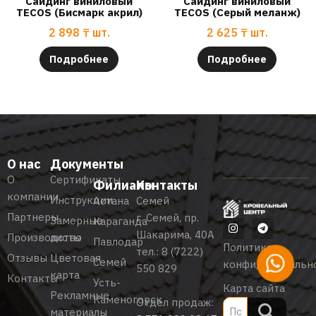
Сайдинг виниловый
Сайдинг виниловый
TECOS (Бисмарк акрил)
TECOS (Серый меланж)
2 898
₸
шт.
2 625
₸
шт.
Подробнее
Подробнее
О нас
Документы
О
Сертификаты
Филиалы
Контакты
компании
Инструкции
Астана
Семей
Партнеры
г. Семей, пр.
Замерные
Караганда
Шакарима, 40А
Производство
листы
Павлодар
Политика
тел.:
8 (7222)
Отзывы
Цветовая
Семей
конфиденциальн
550 829
карта
Контакты
Усть-
Карта сайта
Рекламные
Каменогорск
Отдел продаж:
материалы