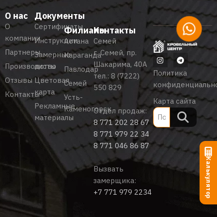
О нас
Документы
О
Сертификаты
Филиалы
Контакты
компании
Инструкции
Астана
Семей
Партнеры
г. Семей, пр.
Замерные
Караганда
Шакарима, 40А
Производство
листы
Павлодар
Политика
тел.:
8 (7222)
Отзывы
Цветовая
Семей
конфиденциальн
550 829
карта
Контакты
Усть-
Карта сайта
Рекламные
Каменогорск
Отдел продаж:
материалы
8 771 202 28 67
8 771 979 22 34
8 771 046 86 87
Калькулятор
Вызвать
замерщика:
+7 771 979 2234