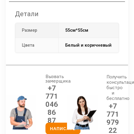
Детали
Размер
55см*55см
Цвета
Белый и коричневый
Вызвать
Получить
замерщика
консультац
+7
быстро
и
771
бесплатно
046
+7
86
771
87
979
НАПИСАТЬ
22