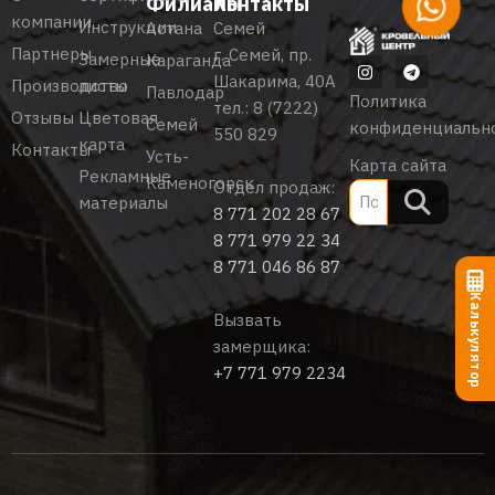
Филиалы
Контакты
компании
Инструкции
Астана
Семей
Партнеры
г. Семей, пр.
Замерные
Караганда
Шакарима, 40А
Производство
листы
Павлодар
Политика
тел.:
8 (7222)
Отзывы
Цветовая
Семей
конфиденциальн
550 829
карта
Контакты
Усть-
Карта сайта
Рекламные
Каменогорск
Отдел продаж:
материалы
8 771 202 28 67
8 771 979 22 34
8 771 046 86 87
Калькулятор
Вызвать
замерщика:
+7 771 979 2234