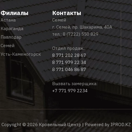
Филиалы
Контакты
Астана
Семей
г. Семей, пр. Шакарима, 40А
Караганда
тел.:
8 (7222) 550 829
Павлодар
Семей
Отдел продаж:
Усть-Каменогорск
8 771 202 28 67
8 771 979 22 34
8 771 046 86 87
Вызвать замерщика:
+7 771 979 2234
Copyright © 2026 Кровельный Центр | Powered by
IPROD.KZ