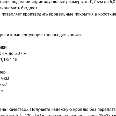
пицы под ваши индивидуальные размеры от 0,7 мм до 6,0
сэкономить бюджет.
 позволяет производить кровельные покрытия в короткие
щие и комплектующие товары для кровли.
ики:
0 см до 6,07 м
1,18/1,15
тер
3 мкм
р/м2
ет
на–качество». Получаете надежную кровлю без переплаты
овый слой Zn 120 г/м² и полимер полиэстер глянец 18–23 