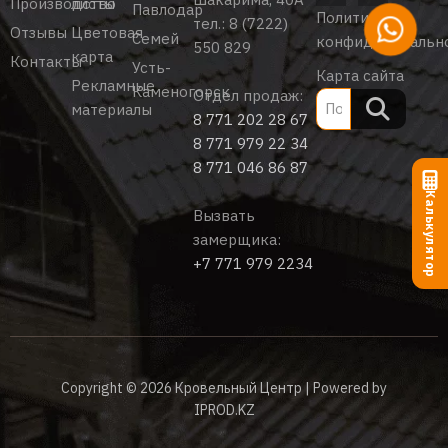
Производство
листы
Павлодар
Политика
тел.:
8 (7222)
Отзывы
Цветовая
Семей
конфиденциальн
550 829
карта
Контакты
Усть-
Карта сайта
Рекламные
Каменогорск
Отдел продаж:
материалы
8 771 202 28 67
8 771 979 22 34
8 771 046 86 87
Калькулятор
Вызвать
замерщика:
+7 771 979 2234
Copyright © 2026 Кровельный Центр | Powered by
IPROD.KZ