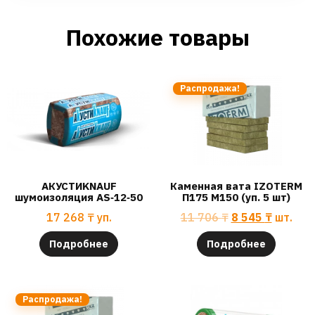
Похожие товары
Распродажа!
АКУСТИKNAUF
Каменная вата IZOTERM
шумоизоляция AS‐12‐50
П175 М150 (уп. 5 шт)
17 268
₸
уп.
11 706
₸
8 545
₸
шт.
Подробнее
Подробнее
Распродажа!