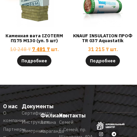
Каменная вата IZOTERM
KNAUF INSULATION ПРОФ
П175 М130 (уп. 5 шт)
TR 037 Aquastatik
10 248
₸
7 481
₸
шт.
31 215
₸
шт.
Подробнее
Подробнее
О нас
Документы
О
Сертификаты
Филиалы
Контакты
компании
Инструкции
Астана
Семей
Партнеры
г. Семей, пр.
Замерные
Караганда
Шакарима, 40А