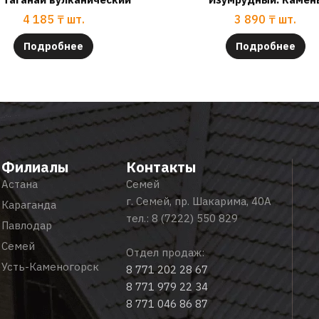
4 185
₸
шт.
3 890
₸
шт.
Подробнее
Подробнее
Филиалы
Контакты
Астана
Семей
г. Семей, пр. Шакарима, 40А
Караганда
тел.:
8 (7222) 550 829
Павлодар
Семей
Отдел продаж:
Усть-Каменогорск
8 771 202 28 67
8 771 979 22 34
8 771 046 86 87