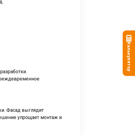
д.
Калькулятор
разработки.
 преждевременное
ки. Фасад выглядит
решение упрощает монтаж и