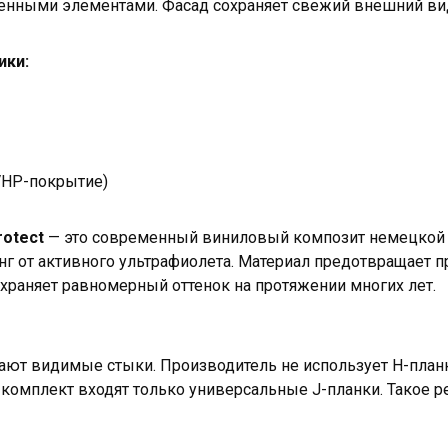
менными элементами. Фасад сохраняет свежий внешний ви
ики:
(VHP-покрытие)
rotect
— это современный виниловый композит немецкой 
г от активного ультрафиолета. Материал предотвращает
храняет равномерный оттенок на протяжении многих лет.
ют видимые стыки. Производитель не использует H-план
комплект входят только универсальные J-планки. Такое 