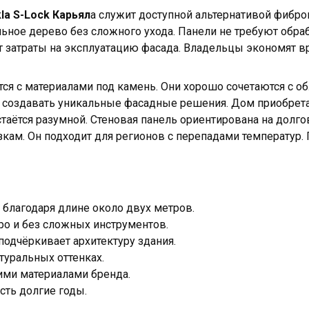
la S-Lock Карьял
а служит доступной альтернативой фибро
ьное дерево без сложного ухода. Панели не требуют обраб
т затраты на эксплуатацию фасада. Владельцы экономят в
ся с материалами под камень. Они хорошо сочетаются с об
т создавать уникальные фасадные решения. Дом приобре
стаётся разумной. Стеновая панель ориентирована на долго
зкам. Он подходит для регионов с перепадами температур.
 благодаря длине около двух метров.
о и без сложных инструментов.
подчёркивает архитектуру здания.
туральных оттенках.
гими материалами бренда.
сть долгие годы.