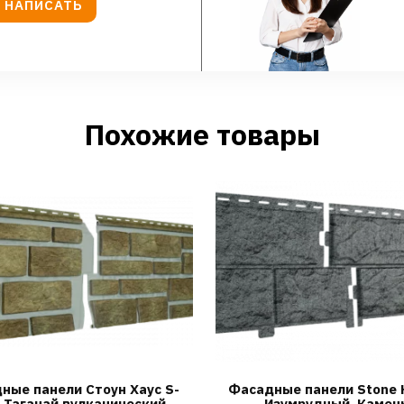
НАПИСАТЬ
Похожие товары
ные панели Стоун Хаус S-
Фасадные панели Stone 
 Таганай вулканический
Изумрудный. Камен