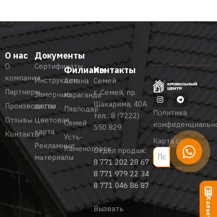
О нас
Документы
О
Сертификаты
Филиалы
Контакты
компании
Инструкции
Астана
Семей
Партнеры
г. Семей, пр.
Замерные
Караганда
Шакарима, 40А
Производство
листы
Павлодар
Политика
тел.:
8 (7222)
Отзывы
Цветовая
Семей
конфиденциальн
550 829
карта
Контакты
Усть-
Карта сайта
Рекламные
Каменогорск
Отдел продаж:
материалы
8 771 202 28 67
8 771 979 22 34
8 771 046 86 87
Вызвать